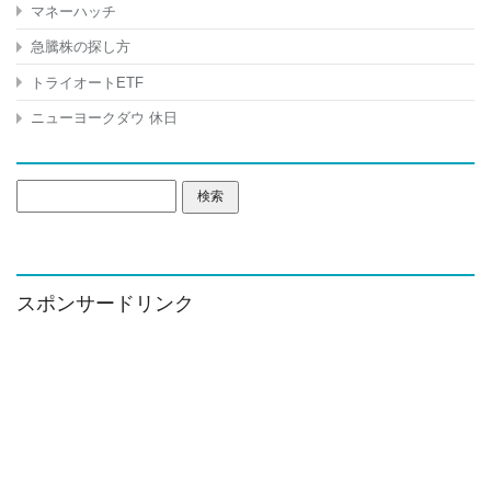
マネーハッチ
急騰株の探し方
トライオートETF
ニューヨークダウ 休日
検
索:
スポンサードリンク