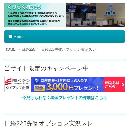
くりっく株365
Menu
コ
HOME
日経225
日経225先物オプション実況スレ
ン
テ
ン
当サイト限定のキャンペーン中
ツ
へ
移
動
今だけもれなく現金プレゼントの詳細はこちら
日経225先物オプション実況スレ