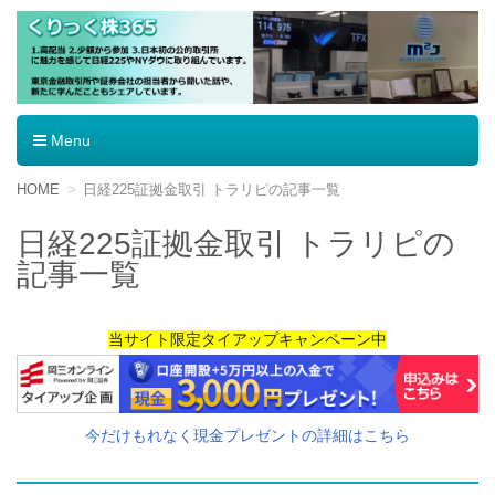
くりっく株365
Menu
コ
HOME
日経225証拠金取引 トラリピの記事一覧
ン
テ
日経225証拠金取引 トラリピの
ン
記事一覧
ツ
へ
移
動
当サイト限定タイアップキャンペーン中
今だけもれなく現金プレゼントの詳細はこちら